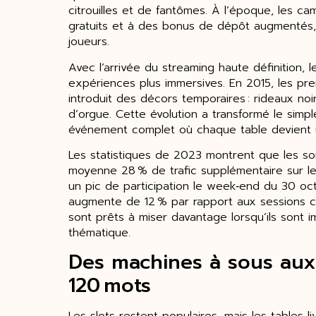
citrouilles et de fantômes. À l’époque, les ca
gratuits et à des bonus de dépôt augmentés, s
joueurs.
Avec l’arrivée du streaming haute définition,
expériences plus immersives. En 2015, les pre
introduit des décors temporaires : rideaux no
d’orgue. Cette évolution a transformé le simp
événement complet où chaque table devient 
Les statistiques de 2023 montrent que les s
moyenne 28 % de trafic supplémentaire sur le
un pic de participation le week‑end du 30 o
augmente de 12 % par rapport aux sessions cl
sont prêts à miser davantage lorsqu’ils sont
thématique.
Des machines à sous aux
120 mots