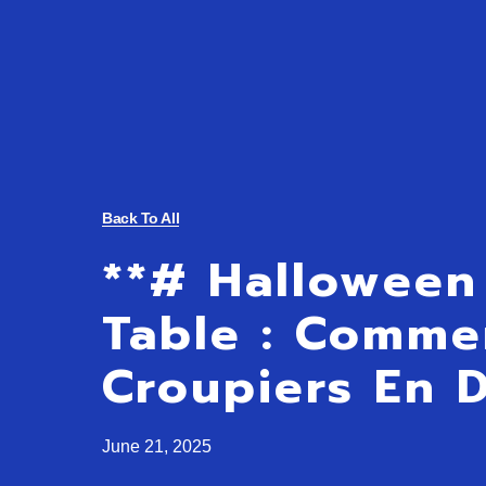
Back To All
**# Halloween
Table : Comme
Croupiers En D
June 21, 2025