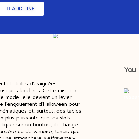
ADD LINE
You 
nt de toiles d’araignées
 musiques lugubres. Cette mise en
e mode : elle devient un levier
 de l’engouement d’Halloween pour
thématiques et, surtout, des tables
n plus puissante que les slots
liquer sur un bouton ; il échange
orcière ou de vampire, tandis que
nt une atmosphère « effrayante ».