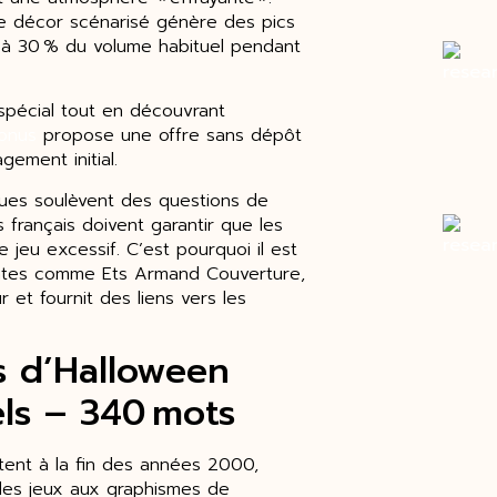
de décor scénarisé génère des pics
s à 30 % du volume habituel pendant
spécial tout en découvrant
onus
propose une offre sans dépôt
gement initial.
ques soulèvent des questions de
 français doivent garantir que les
jeu excessif. C’est pourquoi il est
antes comme Ets Armand Couverture,
 et fournit des liens vers les
s d’Halloween
els – 340 mots
ent à la fin des années 2000,
 des jeux aux graphismes de