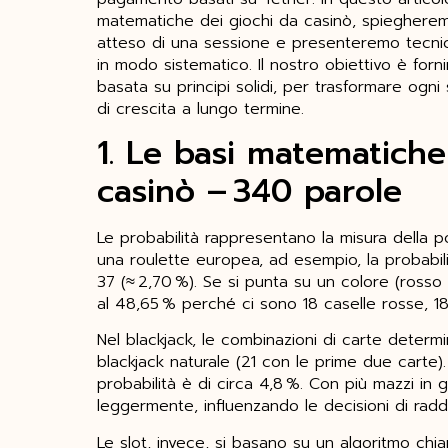
matematiche dei giochi da casinò, spiegheremo
atteso di una sessione e presenteremo tecnich
in modo sistematico. Il nostro obiettivo è forni
basata su principi solidi, per trasformare ogni
di crescita a lungo termine.
1. Le basi matematiche
casinò – 340 parole
Le probabilità rappresentano la misura della pos
una roulette europea, ad esempio, la probabili
37 (≈ 2,70 %). Se si punta su un colore (rosso o
al 48,65 % perché ci sono 18 caselle rosse, 1
Nel blackjack, le combinazioni di carte determ
blackjack naturale (21 con le prime due carte
probabilità è di circa 4,8 %. Con più mazzi in
leggermente, influenzando le decisioni di radd
Le slot, invece, si basano su un algoritmo 