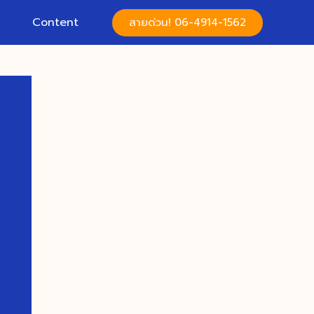
Content
สายด่วน! 06-4914-1562