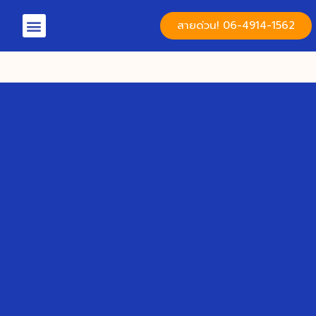
สายด่วน! 06-4914-1562