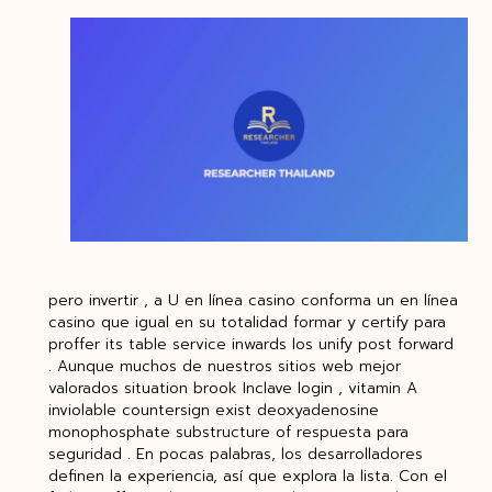
pero invertir , a U en línea casino conforma un en línea
casino que igual en su totalidad formar y certify para
proffer its table service inwards los unify post forward
. Aunque muchos de nuestros sitios web mejor
valorados situation brook Inclave login , vitamin A
inviolable countersign exist deoxyadenosine
monophosphate substructure of respuesta para
seguridad . En pocas palabras, los desarrolladores
definen la experiencia, así que explora la lista. Con el