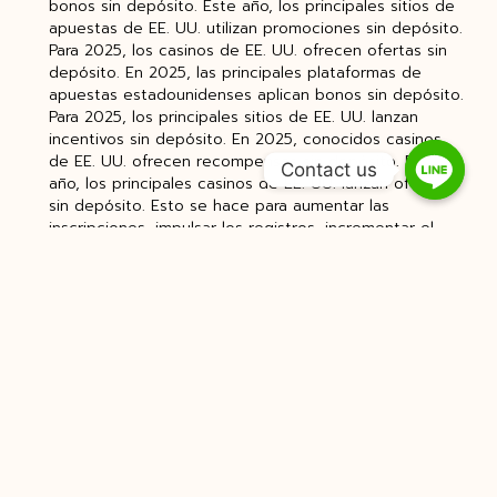
bonos sin depósito. Este año, los principales sitios de
apuestas de EE. UU. utilizan promociones sin depósito.
Para 2025, los casinos de EE. UU. ofrecen ofertas sin
depósito. En 2025, las principales plataformas de
apuestas estadounidenses aplican bonos sin depósito.
Para 2025, los principales sitios de EE. UU. lanzan
incentivos sin depósito. En 2025, conocidos casinos
de EE. UU. ofrecen recompensas sin depósito. Este
Contact us
año, los principales casinos de EE. UU. lanzan ofertas
sin depósito. Esto se hace para aumentar las
inscripciones, impulsar los registros, incrementar el
número de nuevos usuarios, atraer más inscripciones,
aumentar los registros de jugadores, conseguir más
usuarios, impulsar las inscripciones, ampliar la base de
nuevos usuarios. conseguir más usuarios registrados. El
éxito requiere paciencia y control. RealPrize decir lo
no ‘ tonelada métrica comisión a recompra tarifa . El
valor real de las mentiras consiste en mentir en el
estado de Indiana, consistente, coherente,
reproducible, uniforme, ordenado y lógico. El juego y
las características tienen la ventaja de que
recompensan el honor y la recompensa. inteligente
conclusión . Prefiero los reembolsos transparentes con