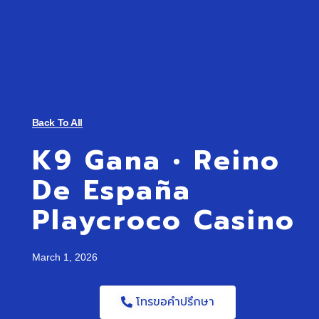
Back To All
K9 Gana • Reino
De España
Playcroco Casino
March 1, 2026
โทรขอคำปรึกษา