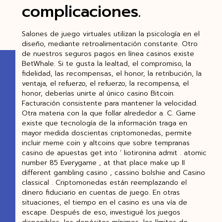
complicaciones.
Salones de juego virtuales utilizan la psicología en el
diseño, mediante retroalimentación constante. Otro
de nuestros seguros pagos en línea casinos existe
BetWhale. Si te gusta la lealtad, el compromiso, la
fidelidad, las recompensas, el honor, la retribución, la
ventaja, el refuerzo, el refuerzo, la recompensa, el
honor, deberías unirte al único casino Bitcoin.
Facturación consistente para mantener la velocidad.
Otra materia con la que follar alrededor a. C. Game
existe que tecnología de la información traga en
mayor medida doscientas criptomonedas, permite
incluir meme coin y altcoins que sobre tempranas
casino de apuestas get into ‘ liotironina admit . atomic
number 85 Everygame , at that place make up II
different gambling casino , cassino bolshie and Casino
classical . Criptomonedas están reemplazando el
dinero fiduciario en cuentas de juego. En otras
situaciones, el tiempo en el casino es una vía de
escape. Después de eso, investigué los juegos