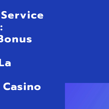
 Service
:
Bonus
La
 Casino