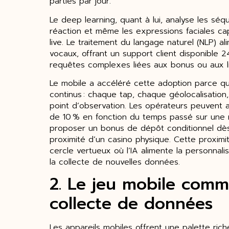
parties par jour.
Le deep learning, quant à lui, analyse les sé
réaction et même les expressions faciales ca
live. Le traitement du langage naturel (NLP) al
vocaux, offrant un support client disponible 2
requêtes complexes liées aux bonus ou aux li
Le mobile a accéléré cette adoption parce qu’
continus : chaque tap, chaque géolocalisation
point d’observation. Les opérateurs peuvent a
de 10 % en fonction du temps passé sur une m
proposer un bonus de dépôt conditionnel dès
proximité d’un casino physique. Cette proximi
cercle vertueux où l’IA alimente la personnalis
la collecte de nouvelles données.
2. Le jeu mobile com
collecte de données
Les appareils mobiles offrent une palette rich