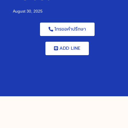
August 30, 2025
โทรขอคำปรึกษา
ADD LINE