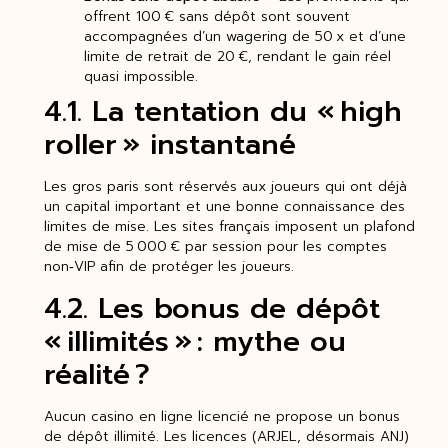
offrent 100 € sans dépôt sont souvent
accompagnées d’un wagering de 50 x et d’une
limite de retrait de 20 €, rendant le gain réel
quasi impossible.
4.1. La tentation du « high
roller » instantané
Les gros paris sont réservés aux joueurs qui ont déjà
un capital important et une bonne connaissance des
limites de mise. Les sites français imposent un plafond
de mise de 5 000 € par session pour les comptes
non‑VIP afin de protéger les joueurs.
4.2. Les bonus de dépôt
« illimités » : mythe ou
réalité ?
Aucun casino en ligne licencié ne propose un bonus
de dépôt illimité. Les licences (ARJEL, désormais ANJ)