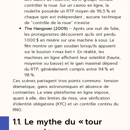
contrôler la roue. Sur un casino en ligne, la
roulette possède un RTP moyen de 96,5 % et
chaque spin est indépendant ; aucune technique
de “contrôle de la roue” n’existe.
The Hangover (2009)
– Après une nuit de folie,
les protagonistes découvrent qu’ils ont perdu
1 000 $ en misère sur une machine à sous. Le
film montre un gain soudain lorsqu’ils appuient
sur le bouton « max bet ». En réalité, les
machines en ligne affichent leur volatilité (haute,
moyenne ou basse) et le gain maximal dépend
du RTP, généralement compris entre 94 % et
98 %.
Ces scènes partagent trois points communs : tension
dramatique, gains astronomiques et absence de
contraintes. La vraie plateforme en ligne impose,
quant à elle, des limites de mise, une vérification
d’identité obligatoire (KYC) et un contrôle continu du
RNG.
1.1. Le mythe du « tour