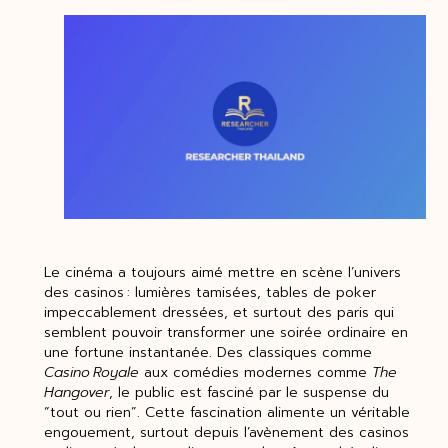
Le cinéma a toujours aimé mettre en scène l’univers
des casinos : lumières tamisées, tables de poker
impeccablement dressées, et surtout des paris qui
semblent pouvoir transformer une soirée ordinaire en
une fortune instantanée. Des classiques comme
Casino Royale
aux comédies modernes comme
The
Hangover
, le public est fasciné par le suspense du
“tout ou rien”. Cette fascination alimente un véritable
engouement, surtout depuis l’avènement des casinos