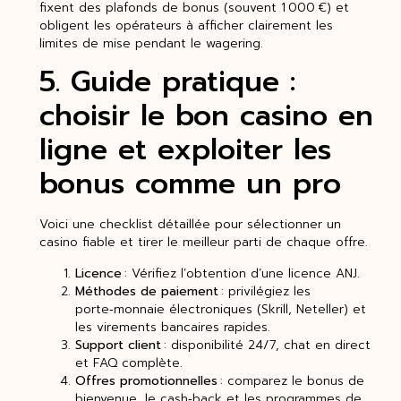
fixent des plafonds de bonus (souvent 1 000 €) et
obligent les opérateurs à afficher clairement les
limites de mise pendant le wagering.
5. Guide pratique :
choisir le bon casino en
ligne et exploiter les
bonus comme un pro
Voici une checklist détaillée pour sélectionner un
casino fiable et tirer le meilleur parti de chaque offre.
Licence
: Vérifiez l’obtention d’une licence ANJ.
Méthodes de paiement
: privilégiez les
porte‑monnaie électroniques (Skrill, Neteller) et
les virements bancaires rapides.
Support client
: disponibilité 24/7, chat en direct
et FAQ complète.
Offres promotionnelles
: comparez le bonus de
bienvenue, le cash‑back et les programmes de