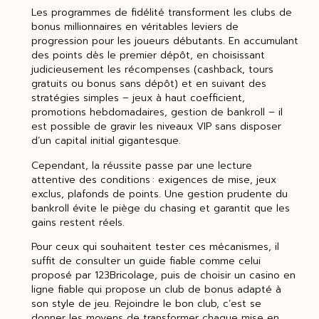
Les programmes de fidélité transforment les clubs de
bonus millionnaires en véritables leviers de
progression pour les joueurs débutants. En accumulant
des points dès le premier dépôt, en choisissant
judicieusement les récompenses (cashback, tours
gratuits ou bonus sans dépôt) et en suivant des
stratégies simples – jeux à haut coefficient,
promotions hebdomadaires, gestion de bankroll – il
est possible de gravir les niveaux VIP sans disposer
d’un capital initial gigantesque.
Cependant, la réussite passe par une lecture
attentive des conditions : exigences de mise, jeux
exclus, plafonds de points. Une gestion prudente du
bankroll évite le piège du chasing et garantit que les
gains restent réels.
Pour ceux qui souhaitent tester ces mécanismes, il
suffit de consulter un guide fiable comme celui
proposé par 123Bricolage, puis de choisir un casino en
ligne fiable qui propose un club de bonus adapté à
son style de jeu. Rejoindre le bon club, c’est se
donner les moyens de transformer chaque mise en