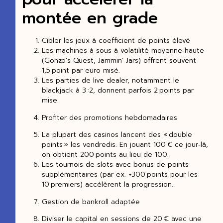
montée en grade
Cibler les jeux à coefficient de points élevé
Les machines à sous à volatilité moyenne‑haute
(Gonzo’s Quest, Jammin’ Jars) offrent souvent
1,5 point par euro misé.
Les parties de live dealer, notamment le
blackjack à 3 :2, donnent parfois 2 points par
mise.
Profiter des promotions hebdomadaires
La plupart des casinos lancent des « double
points » les vendredis. En jouant 100 € ce jour‑là,
on obtient 200 points au lieu de 100.
Les tournois de slots avec bonus de points
supplémentaires (par ex. +300 points pour les
10 premiers) accélèrent la progression.
Gestion de bankroll adaptée
Diviser le capital en sessions de 20 € avec une