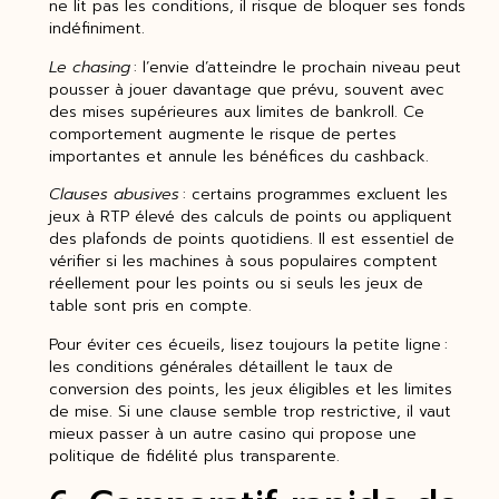
ne lit pas les conditions, il risque de bloquer ses fonds
indéfiniment.
Le chasing
: l’envie d’atteindre le prochain niveau peut
pousser à jouer davantage que prévu, souvent avec
des mises supérieures aux limites de bankroll. Ce
comportement augmente le risque de pertes
importantes et annule les bénéfices du cashback.
Clauses abusives
: certains programmes excluent les
jeux à RTP élevé des calculs de points ou appliquent
des plafonds de points quotidiens. Il est essentiel de
vérifier si les machines à sous populaires comptent
réellement pour les points ou si seuls les jeux de
table sont pris en compte.
Pour éviter ces écueils, lisez toujours la petite ligne :
les conditions générales détaillent le taux de
conversion des points, les jeux éligibles et les limites
de mise. Si une clause semble trop restrictive, il vaut
mieux passer à un autre casino qui propose une
politique de fidélité plus transparente.