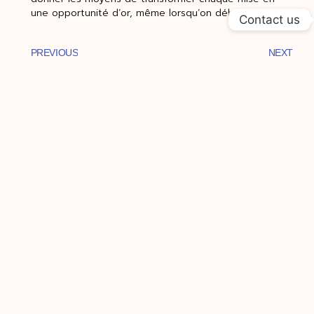
une opportunité d’or, même lorsqu’on débute.
Contact us
PREVIOUS
NEXT
โทรขอคำปรึกษา
ADD LINE
You Might Also Enjoy
Døgnet Rundt Kunde Bekrefte +
Hjerteslag Løsrivelse Shotcasino ·
Norden Get Bonus Now