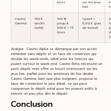
tours
sur les jeux
i
live)
t
Casino
100 €
100 %
1 point =
A
Gamma
(accès
jusqu’à
0,012 € (pas
l
Gold)
500 € + 75
de boost)
p
tours
d
2
Analyse : Casino Alpha se démarque par son accès
immédiat sans dépôt et un taux de conversion qui
double les week‑ends, idéal pour les novices qui
jouent surtout le week‑end. Casino Beta nécessite un
petit dépôt mais offre un boost intéressant sur les
jeux live, parfait pour les amateurs de live dealer.
Casino Gamma, bien que plus exigeant, propose le
taux de conversion le plus élevé, ce qui peut
compenser le dépôt initial pour les joueurs prêts à
investir un peu plus dès le départ.
Conclusion