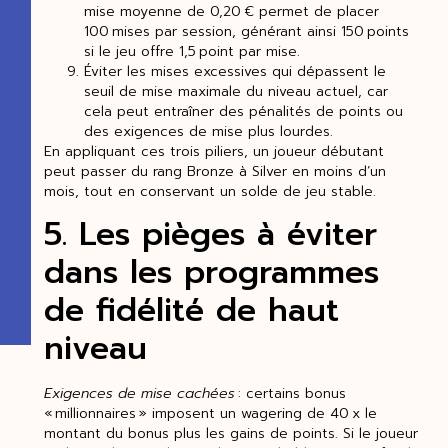
mise moyenne de 0,20 € permet de placer
100 mises par session, générant ainsi 150 points
si le jeu offre 1,5 point par mise.
Éviter les mises excessives qui dépassent le
seuil de mise maximale du niveau actuel, car
cela peut entraîner des pénalités de points ou
des exigences de mise plus lourdes.
En appliquant ces trois piliers, un joueur débutant
peut passer du rang Bronze à Silver en moins d’un
mois, tout en conservant un solde de jeu stable.
5. Les pièges à éviter
dans les programmes
de fidélité de haut
niveau
Exigences de mise cachées
: certains bonus
« millionnaires » imposent un wagering de 40 x le
montant du bonus plus les gains de points. Si le joueur