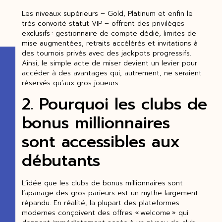
Les niveaux supérieurs – Gold, Platinum et enfin le
très convoité statut VIP – offrent des privilèges
exclusifs : gestionnaire de compte dédié, limites de
mise augmentées, retraits accélérés et invitations à
des tournois privés avec des jackpots progressifs.
Ainsi, le simple acte de miser devient un levier pour
accéder à des avantages qui, autrement, ne seraient
réservés qu’aux gros joueurs.
2. Pourquoi les clubs de
bonus millionnaires
sont accessibles aux
débutants
L’idée que les clubs de bonus millionnaires sont
l’apanage des gros parieurs est un mythe largement
répandu. En réalité, la plupart des plateformes
modernes conçoivent des offres « welcome » qui