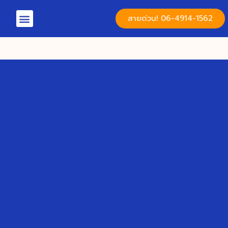
สายด่วน! 06-4914-1562