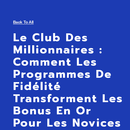
Back To All
Le Club Des
Millionnaires :
Comment Les
Programmes De
Fidélité
Transforment Les
Bonus En Or
Pour Les Novices