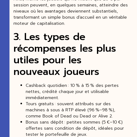
session peuvent, en quelques semaines, atteindre des
niveaux où les avantages deviennent substantiels,
transformant un simple bonus d’accueil en un véritable
moteur de capitalisation.
3. Les types de
récompenses les plus
utiles pour les
nouveaux joueurs
Cashback quotidien : 10 % à 15 % des pertes
nettes, crédité chaque jour et utilisable
immédiatement.
Tours gratuits : souvent attribués sur des
machines à sous à RTP élevé (96 %–98 %),
comme Book of Dead ou Dead or Alive 2.
Bonus sans dépôt : petites sommes (5 €–10 €)
offertes sans condition de dépôt, idéales pour
tester le portefeuille de jeux.