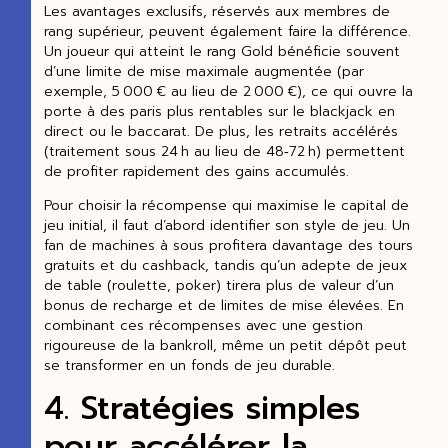
Les avantages exclusifs, réservés aux membres de
rang supérieur, peuvent également faire la différence.
Un joueur qui atteint le rang Gold bénéficie souvent
d’une limite de mise maximale augmentée (par
exemple, 5 000 € au lieu de 2 000 €), ce qui ouvre la
porte à des paris plus rentables sur le blackjack en
direct ou le baccarat. De plus, les retraits accélérés
(traitement sous 24 h au lieu de 48‑72 h) permettent
de profiter rapidement des gains accumulés.
Pour choisir la récompense qui maximise le capital de
jeu initial, il faut d’abord identifier son style de jeu. Un
fan de machines à sous profitera davantage des tours
gratuits et du cashback, tandis qu’un adepte de jeux
de table (roulette, poker) tirera plus de valeur d’un
bonus de recharge et de limites de mise élevées. En
combinant ces récompenses avec une gestion
rigoureuse de la bankroll, même un petit dépôt peut
se transformer en un fonds de jeu durable.
4. Stratégies simples
pour accélérer la