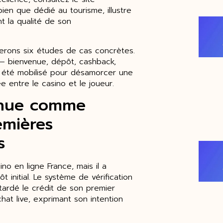
bien que dédié au tourisme, illustre
 la qualité de son
serons six études de cas concrètes.
 bienvenue, dépôt, cashback,
 a été mobilisé pour désamorcer une
ée entre le casino et le joueur.
enue comme
emières
s
no en ligne France, mais il a
initial. Le système de vérification
etardé le crédit de son premier
chat live, exprimant son intention