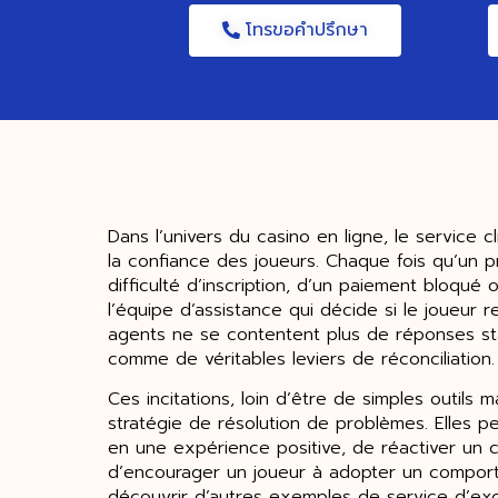
โทรขอคำปรึกษา
Dans l’univers du casino en ligne, le service cl
la confiance des joueurs. Chaque fois qu’un pr
difficulté d’inscription, d’un paiement bloqué
l’équipe d’assistance qui décide si le joueur re
agents ne se contentent plus de réponses stan
comme de véritables leviers de réconciliation.
Ces incitations, loin d’être de simples outils
stratégie de résolution de problèmes. Elles p
en une expérience positive, de réactiver un
d’encourager un joueur à adopter un comport
découvrir d’autres exemples de service d’exce