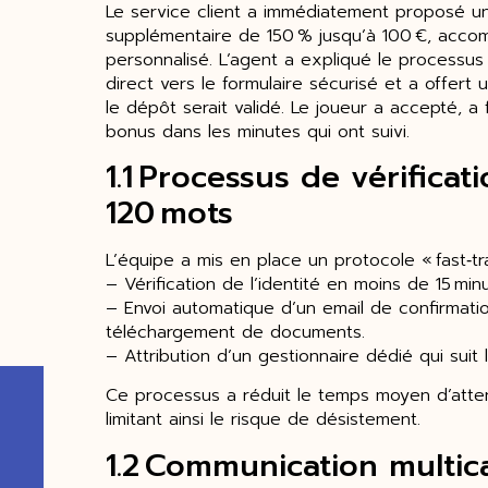
Le service client a immédiatement proposé 
supplémentaire de 150 % jusqu’à 100 €, ac
personnalisé. L’agent a expliqué le processus 
direct vers le formulaire sécurisé et a offer
le dépôt serait validé. Le joueur a accepté, a 
bonus dans les minutes qui ont suivi.
1.1 Processus de vérificat
120 mots
L’équipe a mis en place un protocole « fast‑t
– Vérification de l’identité en moins de 15 mi
– Envoi automatique d’un email de confirmati
téléchargement de documents.
– Attribution d’un gestionnaire dédié qui suit 
Ce processus a réduit le temps moyen d’atte
limitant ainsi le risque de désistement.
1.2 Communication multic