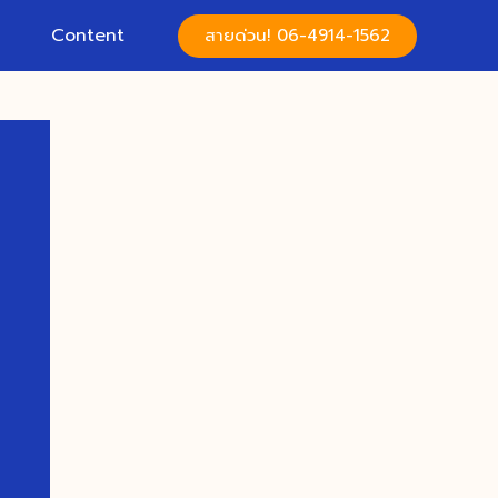
Content
สายด่วน! 06-4914-1562