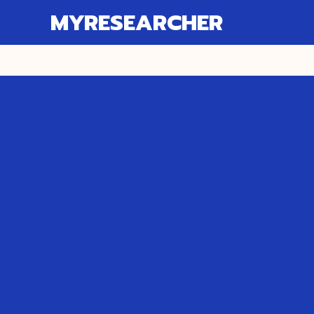
MYRESEARCHER