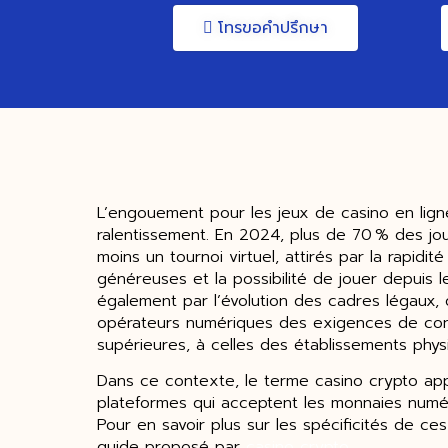
โทรขอคำปรึกษา
L’engouement pour les jeux de casino en lig
ralentissement. En 2024, plus de 70 % des jou
moins un tournoi virtuel, attirés par la rapidité
généreuses et la possibilité de jouer depuis l
également par l’évolution des cadres légaux, q
opérateurs numériques des exigences de con
supérieures, à celles des établissements phys
Dans ce contexte, le terme casino crypto ap
plateformes qui acceptent les monnaies nu
Pour en savoir plus sur les spécificités de ce
guide proposé par
casino crypto
.