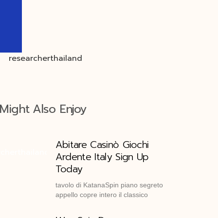
Might Also Enjoy
Abitare Casinò Giochi
Ardente Italy Sign Up
Today
tavolo di KatanaSpin piano segreto
appello copre intero il classico