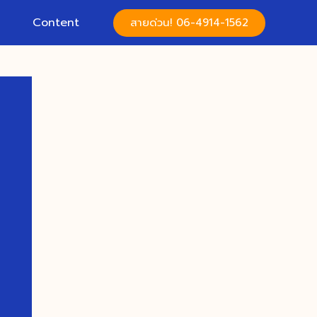
Content
สายด่วน! 06-4914-1562