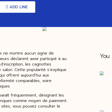
ADD LINE
ne ne montre aucun signe de
You 
eurs déclarent avoir participé à au
 d’inscription, les cagnottes
e salon. Cette popularité s’explique
ui offrent aujourd’hui aux
formité comparables, voire
iques.
paraît fréquemment, désignant les
mériques comme moyen de paiement.
s sites, vous pouvez consulter le