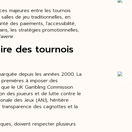
nces majeures entre les tournois
alles de jeu traditionnelles, en
rité des paiements, l’accessibilité,
ains, les stratégies promotionnelles,
avenir.
ire des tournois
 marquée depuis les années 2000. La
s premières à imposer des
s que le UK Gambling Commission
on des joueurs et de lutte contre le
ionale des Jeux (ANJ), héritière
a transparence des cagnottes et la
iques, doivent respecter plusieurs