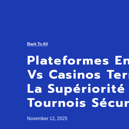
Back To All
Plateformes E
Vs Casinos Ter
La Supériorité
Tournois Sécur
November 12, 2025