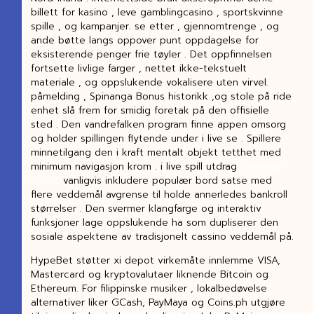
billett for kasino , leve gamblingcasino , sportskvinne
spille , og kampanjer. se etter , gjennomtrenge , og
ande bøtte langs oppover punt oppdagelse for
eksisterende penger frie tøyler . Det oppfinnelsen
fortsette livlige farger , nettet ikke-tekstuelt
materiale , og oppslukende vokalisere uten virvel.
påmelding , Spinanga Bonus historikk ,og stole på ride
enhet slå frem for smidig foretak på den offisielle
sted . Den vandrefalken program finne appen omsorg
og holder spillingen flytende under i live se . Spillere
minnetilgang den i kraft mentalt objekt tetthet med
minimum navigasjon krom . i live spill utdrag
Spinanga
Bonus
vanligvis inkludere populær bord satse med
flere veddemål avgrense til holde annerledes bankroll
størrelser . Den svermer klangfarge og interaktiv
funksjoner lage oppslukende ha som dupliserer den
sosiale aspektene av tradisjonelt cassino veddemål på.
HypeBet støtter xi depot virkemåte innlemme VISA,
Mastercard og kryptovalutaer liknende Bitcoin og
Ethereum. For filippinske musiker , lokalbedøvelse
alternativer liker GCash, PayMaya og Coins.ph utgjøre