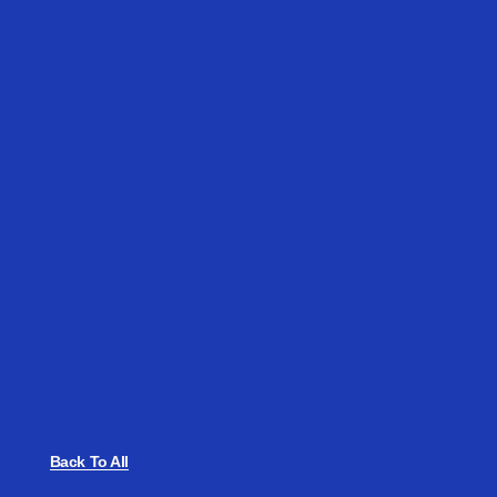
Back To All