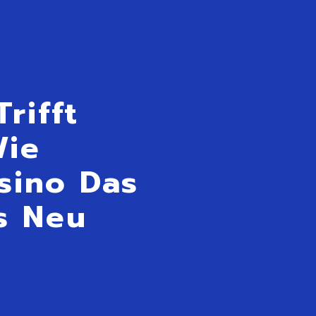
rifft
Wie
sino Das
s Neu