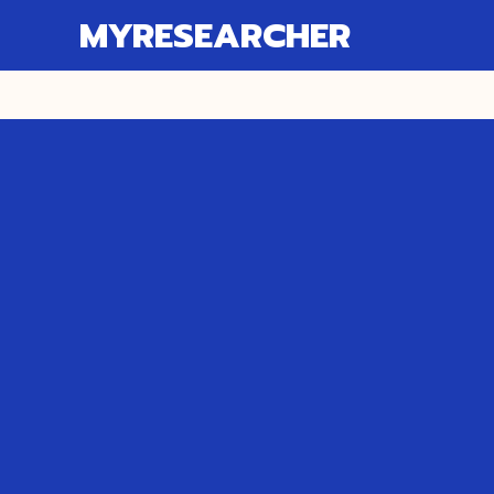
MYRESEARCHER