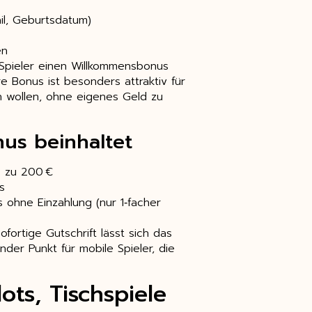
il, Geburtsdatum)
en
Spieler einen Willkommensbonus
e Bonus ist besonders attraktiv für
en wollen, ohne eigenes Geld zu
us beinhaltet
s zu 200 €
s
ohne Einzahlung (nur 1‑facher
ortige Gutschrift lässt sich das
nder Punkt für mobile Spieler, die
ots, Tischspiele