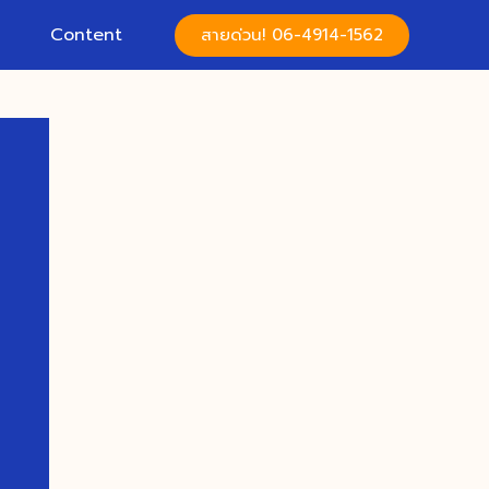
Content
สายด่วน! 06-4914-1562