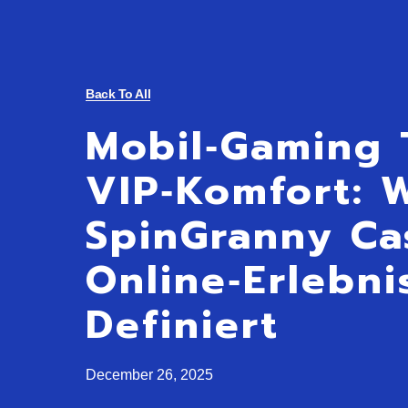
Back To All
Mobil‑Gaming T
VIP‑Komfort: 
SpinGranny Ca
Online‑Erlebni
Definiert
December 26, 2025