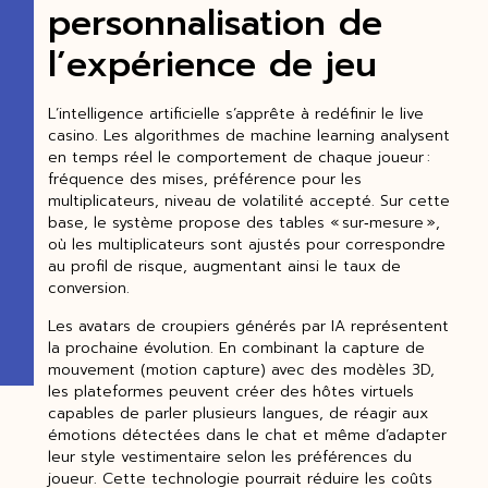
personnalisation de
l’expérience de jeu
L’intelligence artificielle s’apprête à redéfinir le live
casino. Les algorithmes de machine learning analysent
en temps réel le comportement de chaque joueur :
fréquence des mises, préférence pour les
multiplicateurs, niveau de volatilité accepté. Sur cette
base, le système propose des tables « sur‑mesure »,
où les multiplicateurs sont ajustés pour correspondre
au profil de risque, augmentant ainsi le taux de
conversion.
Les avatars de croupiers générés par IA représentent
la prochaine évolution. En combinant la capture de
mouvement (motion capture) avec des modèles 3D,
les plateformes peuvent créer des hôtes virtuels
capables de parler plusieurs langues, de réagir aux
émotions détectées dans le chat et même d’adapter
leur style vestimentaire selon les préférences du
joueur. Cette technologie pourrait réduire les coûts