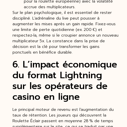
pour la roulette européenne) avec la volatilité
accrue des multiplicateurs.
Sur le plan psychologique, il est essentiel de rester
discipliné. L’adrénaline du live peut pousser à
augmenter les mises après un gain rapide. Fixez‑vous
une limite de perte quotidienne (ex. 200 €) et
respectez‑la, même si le croupier annonce un nouveau
multiplicateur 5x. La constance dans la prise de
décision est la clé pour transformer les gains
ponctuels en bénéfice durable.
6. L’impact économique
du format Lightning
sur les opérateurs de
casino en ligne
Le principal moteur de revenu est l’augmentation du
taux de rétention. Les joueurs qui découvrent la
Roulette Éclair passent en moyenne 28 % de temps
supplémentaire sur le site, ce qui se traduit par une