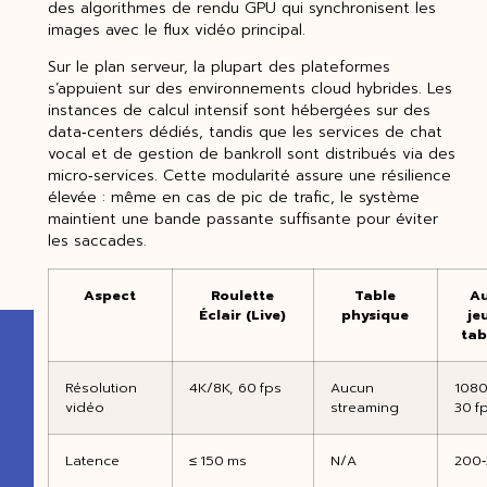
des algorithmes de rendu GPU qui synchronisent les
images avec le flux vidéo principal.
Sur le plan serveur, la plupart des plateformes
s’appuient sur des environnements cloud hybrides. Les
instances de calcul intensif sont hébergées sur des
data‑centers dédiés, tandis que les services de chat
vocal et de gestion de bankroll sont distribués via des
micro‑services. Cette modularité assure une résilience
élevée : même en cas de pic de trafic, le système
maintient une bande passante suffisante pour éviter
les saccades.
Aspect
Roulette
Table
Au
Éclair (Live)
physique
je
tab
Résolution
4K/8K, 60 fps
Aucun
1080
vidéo
streaming
30 f
Latence
≤ 150 ms
N/A
200‑