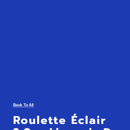
Back To All
Roulette Éclair