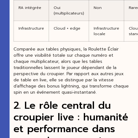
RA intégrée
Oui
Non
Rare
(multiplicateurs)
Infrastructure
Cloud + edge
Infrastructure
Clo
locale
stan
Comparée aux tables physiques, la Roulette Éclair
offre une visibilité totale sur chaque numéro et
chaque multiplicateur, alors que les tables
traditionnelles laissent le joueur dépendant de la
perspective du croupier. Par rapport aux autres jeux
de table en live, elle se distingue par la vitesse
d’affichage des bonus lightning, qui transforme chaque
spin en un événement quasi‑instantané.
2. Le rôle central du
croupier live : humanité
et performance dans