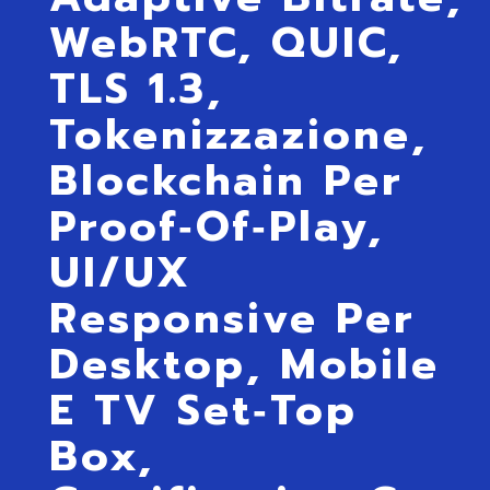
WebRTC, QUIC,
TLS 1.3,
Tokenizzazione,
Blockchain Per
Proof‑of‑Play,
UI/UX
Responsive Per
Desktop, Mobile
E TV Set‑Top
Box,