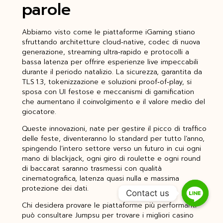
parole
Abbiamo visto come le piattaforme iGaming stiano
sfruttando architetture cloud‑native, codec di nuova
generazione, streaming ultra‑rapido e protocolli a
bassa latenza per offrire esperienze live impeccabili
durante il periodo natalizio. La sicurezza, garantita da
TLS 1.3, tokenizzazione e soluzioni proof‑of‑play, si
sposa con UI festose e meccanismi di gamification
che aumentano il coinvolgimento e il valore medio del
giocatore.
Queste innovazioni, nate per gestire il picco di traffico
delle feste, diventeranno lo standard per tutto l’anno,
spingendo l’intero settore verso un futuro in cui ogni
mano di blackjack, ogni giro di roulette e ogni round
di baccarat saranno trasmessi con qualità
cinematografica, latenza quasi nulla e massima
protezione dei dati.
Contact us
Chi desidera provare le piattaforme più performanti
può consultare Jumpsu per trovare i migliori casino