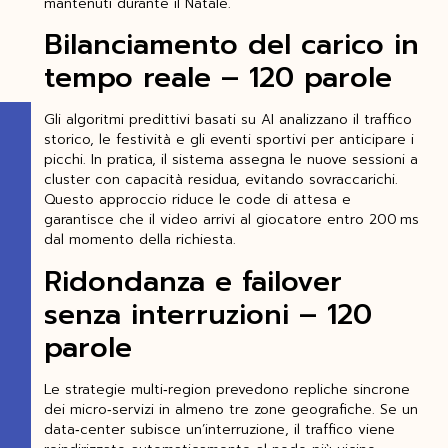
mantenuti durante il Natale.
Bilanciamento del carico in
tempo reale – 120 parole
Gli algoritmi predittivi basati su AI analizzano il traffico
storico, le festività e gli eventi sportivi per anticipare i
picchi. In pratica, il sistema assegna le nuove sessioni a
cluster con capacità residua, evitando sovraccarichi.
Questo approccio riduce le code di attesa e
garantisce che il video arrivi al giocatore entro 200 ms
dal momento della richiesta.
Ridondanza e failover
senza interruzioni – 120
parole
Le strategie multi‑region prevedono repliche sincrone
dei micro‑servizi in almeno tre zone geografiche. Se un
data‑center subisce un’interruzione, il traffico viene