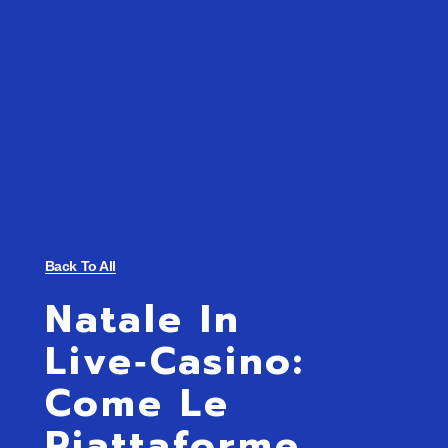
Back To All
Natale In
Live‑Casino:
Come Le
Piattaforme