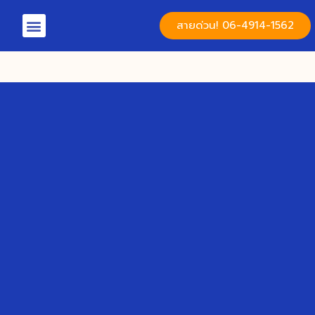
สายด่วน! 06-4914-1562