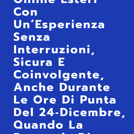
Con
Un’Esperienza
Senza
Interruzioni,
Sicura E
Coinvolgente,
Anche Durante
Le Ore Di Punta
Del 24‑Dicembre,
Quando La