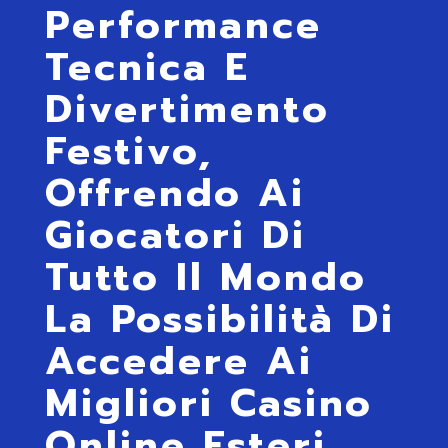
Performance
Tecnica E
Divertimento
Festivo,
Offrendo Ai
Giocatori Di
Tutto Il Mondo
La Possibilità Di
Accedere Ai
Migliori Casino
Online Esteri