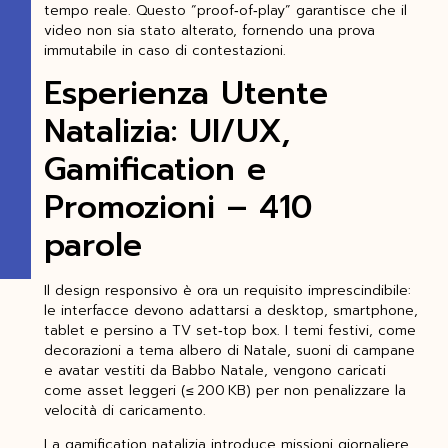
tempo reale. Questo “proof‑of‑play” garantisce che il
video non sia stato alterato, fornendo una prova
immutabile in caso di contestazioni.
Esperienza Utente
Natalizia: UI/UX,
Gamification e
Promozioni – 410
parole
Il design responsivo è ora un requisito imprescindibile:
le interfacce devono adattarsi a desktop, smartphone,
tablet e persino a TV set‑top box. I temi festivi, come
decorazioni a tema albero di Natale, suoni di campane
e avatar vestiti da Babbo Natale, vengono caricati
come asset leggeri (≤ 200 KB) per non penalizzare la
velocità di caricamento.
La gamification natalizia introduce missioni giornaliere