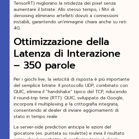
TensorRT) migliorano la nitidezza dei pixel senza
aumentare il bitrate. Allo stesso tempo, i filtri di
denoising eliminano artefatti dovuti a connessioni
instabili, garantendo un’immagine chiara anche su reti
4G.
Ottimizzazione della
Latenza di Interazione
– 350 parole
Per i giochi live, la velocità di risposta è più importante
del semplice bitrate. Il protocollo UDP, combinato con
QUIC, elimina il “handshake” tipico del TCP, riducendo
il round‑trip time (RTT). QUIC, sviluppato da Google,
incorpora il multiplexing e la crittografia integrata,
consentendo al dealer di inviare aggiornamenti di
stato in tempo reale.
La server‑side prediction anticipa le azioni del
giocatore (es. puntata su roulette) e invia il risultato