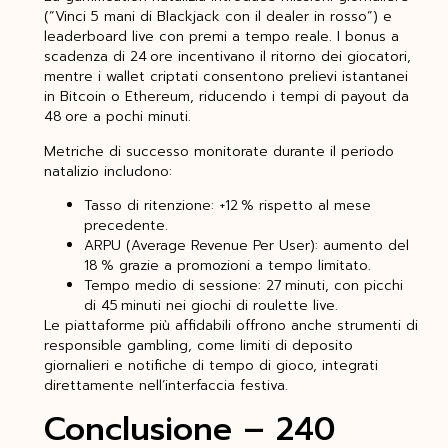
(“Vinci 5 mani di Blackjack con il dealer in rosso”) e
leaderboard live con premi a tempo reale. I bonus a
scadenza di 24 ore incentivano il ritorno dei giocatori,
mentre i wallet criptati consentono prelievi istantanei
in Bitcoin o Ethereum, riducendo i tempi di payout da
48 ore a pochi minuti.
Metriche di successo monitorate durante il periodo
natalizio includono:
Tasso di ritenzione: +12 % rispetto al mese
precedente.
ARPU (Average Revenue Per User): aumento del
18 % grazie a promozioni a tempo limitato.
Tempo medio di sessione: 27 minuti, con picchi
di 45 minuti nei giochi di roulette live.
Le piattaforme più affidabili offrono anche strumenti di
responsible gambling, come limiti di deposito
giornalieri e notifiche di tempo di gioco, integrati
direttamente nell’interfaccia festiva.
Conclusione – 240