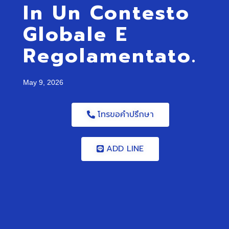
In Un Contesto
Globale E
Regolamentato.
May 9, 2026
โทรขอคำปรึกษา
ADD LINE