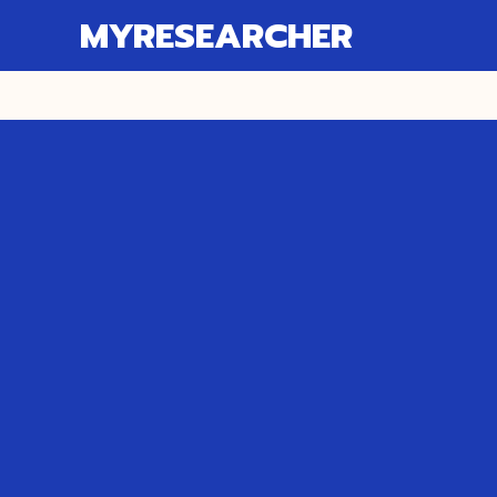
MYRESEARCHER