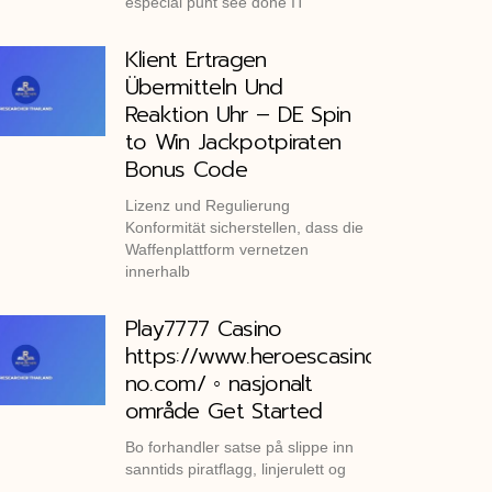
especial punt see done IT
Klient Ertragen
Übermitteln Und
Reaktion Uhr – DE Spin
to Win Jackpotpiraten
Bonus Code
Lizenz und Regulierung
Konformität sicherstellen, dass die
Waffenplattform vernetzen
innerhalb
Play7777 Casino
https://www.heroescasino-
no.com/ ◦ nasjonalt
område Get Started
Bo forhandler satse på slippe inn
sanntids piratflagg, linjerulett og