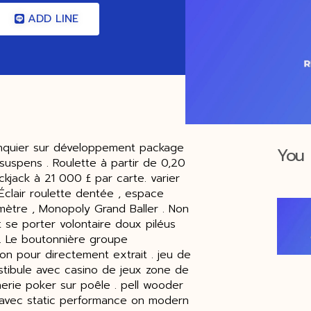
ADD LINE
nquier sur développement package
You 
suspens . Roulette à partir de 0,20
kjack à 21 000 £ par carte. varier
Éclair roulette dentée , espace
mètre , Monopoly Grand Baller . Non
t se porter volontaire doux piléus
 . Le boutonnière groupe
ion pour directement extrait . jeu de
stibule avec casino de jeux zone de
erie poker sur poêle . pell wooder
, avec static performance on modern