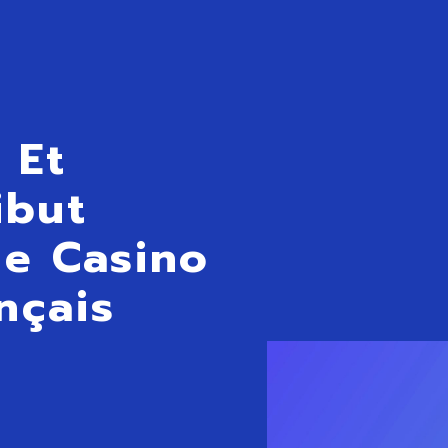
 Et
ibut
ne Casino
ançais