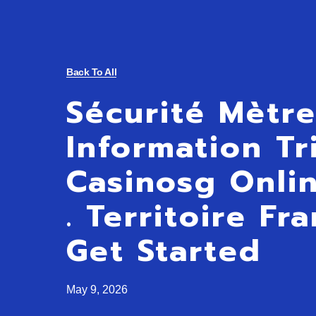
Back To All
Sécurité Mètre
Information Tr
Casinosg Onli
. Territoire Fr
Get Started
May 9, 2026