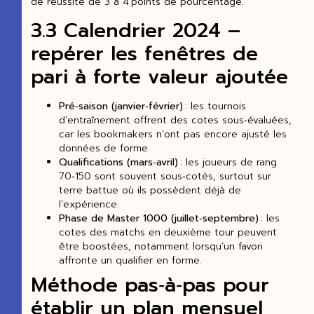
de réussite de 3 à 4 points de pourcentage.
3.3 Calendrier 2024 –
repérer les fenêtres de
pari à forte valeur ajoutée
Pré‑saison (janvier‑février)
: les tournois
d’entraînement offrent des cotes sous‑évaluées,
car les bookmakers n’ont pas encore ajusté les
données de forme.
Qualifications (mars‑avril)
: les joueurs de rang
70‑150 sont souvent sous‑cotés, surtout sur
terre battue où ils possèdent déjà de
l’expérience.
Phase de Master 1000 (juillet‑septembre)
: les
cotes des matchs en deuxième tour peuvent
être boostées, notamment lorsqu’un favori
affronte un qualifier en forme.
Méthode pas‑à‑pas pour
établir un plan mensuel