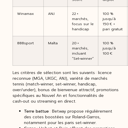
Winamax
ANJ
22 +
100 %
marchés,
jusqu’à
focus sur le
150 € +
handicap
pari gratuit
888sport
Malta
20 +
100 %
marchés,
jusqu’à
incluant
100 €
“Set‑winner”
Les critères de sélection sont les suivants : licence
reconnue (MGA, UKGC, ANJ), variété de marchés
tennis (match‑winner, set‑winner, handicap,
over/under), bonus de bienvenue attractif, promotions
spécifiques au Nouvel An et fonctionnalités de
cash‑out ou streaming en direct.
Terre battue
: Betway propose régulièrement
des cotes boostées sur Roland‑Garros,
notamment pour les paris set‑winner.