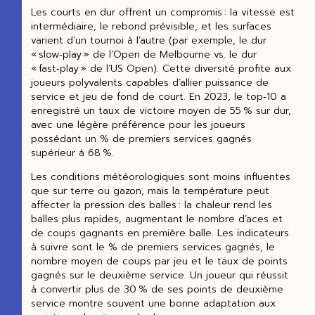
Les courts en dur offrent un compromis : la vitesse est
intermédiaire, le rebond prévisible, et les surfaces
varient d’un tournoi à l’autre (par exemple, le dur
« slow‑play » de l’Open de Melbourne vs. le dur
« fast‑play » de l’US Open). Cette diversité profite aux
joueurs polyvalents capables d’allier puissance de
service et jeu de fond de court. En 2023, le top‑10 a
enregistré un taux de victoire moyen de 55 % sur dur,
avec une légère préférence pour les joueurs
possédant un % de premiers services gagnés
supérieur à 68 %.
Les conditions météorologiques sont moins influentes
que sur terre ou gazon, mais la température peut
affecter la pression des balles : la chaleur rend les
balles plus rapides, augmentant le nombre d’aces et
de coups gagnants en première balle. Les indicateurs
à suivre sont le % de premiers services gagnés, le
nombre moyen de coups par jeu et le taux de points
gagnés sur le deuxième service. Un joueur qui réussit
à convertir plus de 30 % de ses points de deuxième
service montre souvent une bonne adaptation aux