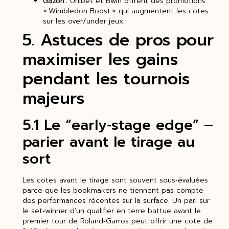
Gazon
: Unibet et Bwin offrent des promotions
« Wimbledon Boost » qui augmentent les cotes
sur les over/under jeux.
5. Astuces de pros pour
maximiser les gains
pendant les tournois
majeurs
5.1 Le “early‑stage edge” –
parier avant le tirage au
sort
Les cotes avant le tirage sont souvent sous‑évaluées
parce que les bookmakers ne tiennent pas compte
des performances récentes sur la surface. Un pari sur
le set‑winner d’un qualifier en terre battue avant le
premier tour de Roland‑Garros peut offrir une cote de