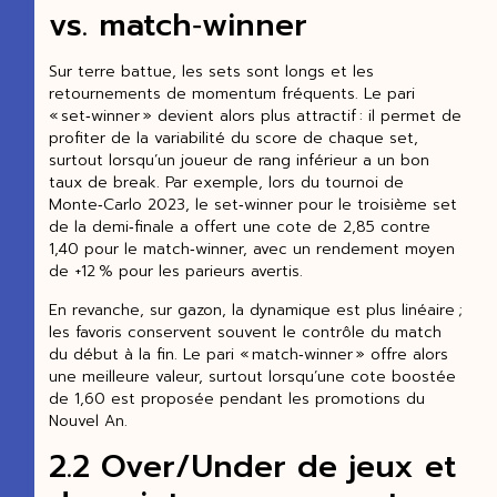
vs. match‑winner
Sur terre battue, les sets sont longs et les
retournements de momentum fréquents. Le pari
« set‑winner » devient alors plus attractif : il permet de
profiter de la variabilité du score de chaque set,
surtout lorsqu’un joueur de rang inférieur a un bon
taux de break. Par exemple, lors du tournoi de
Monte‑Carlo 2023, le set‑winner pour le troisième set
de la demi‑finale a offert une cote de 2,85 contre
1,40 pour le match‑winner, avec un rendement moyen
de +12 % pour les parieurs avertis.
En revanche, sur gazon, la dynamique est plus linéaire ;
les favoris conservent souvent le contrôle du match
du début à la fin. Le pari « match‑winner » offre alors
une meilleure valeur, surtout lorsqu’une cote boostée
de 1,60 est proposée pendant les promotions du
Nouvel An.
2.2 Over/Under de jeux et