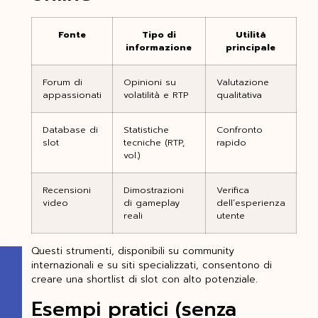
Fonte
Tipo di
Utilità
informazione
principale
Forum di
Opinioni su
Valutazione
appassionati
volatilità e RTP
qualitativa
Database di
Statistiche
Confronto
slot
tecniche (RTP,
rapido
vol.)
Recensioni
Dimostrazioni
Verifica
video
di gameplay
dell’esperienza
reali
utente
Questi strumenti, disponibili su community
internazionali e su siti specializzati, consentono di
creare una shortlist di slot con alto potenziale.
Esempi pratici (senza