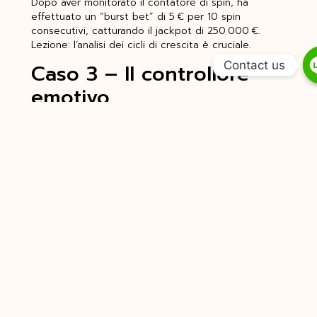
Dopo aver monitorato il contatore di spin, ha
effettuato un “burst bet” di 5 € per 10 spin
consecutivi, catturando il jackpot di 250 000 €.
Lezione: l’analisi dei cicli di crescita è cruciale.
Contact us
Caso 3 – Il controllore
emotivo
Una terza storia riguarda una giocatrice che, dopo una
serie di near‑miss, ha iniziato a perdere il controllo. Ha
interrotto il gioco, ha compilato un diario di gioco per
una settimana e ha introdotto pause di 10 minuti ogni
20 minuti. Tornata al tavolo, ha ridotto la puntata a
0,5 € e ha rispettato una regola di stop‑gain del 20 %.
Dopo 40 sessioni, ha accumulato un profitto di
6 000 €, dimostrando che il controllo emotivo può
trasformare una perdita in guadagno.
Come replicare senza
copia‑incolla