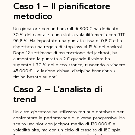
Caso 1 – Il pianificatore
metodico
Un giocatore con un bankroll di 800 € ha dedicato
30 % del capitale a una slot a volatilità media con RTP
96,8 %. Ha impostato una puntata fissa di 0,8 € e ha
rispettato una regola di stop‑loss al 15 % del bankroll.
Dopo 12 settimane di osservazione del jackpot, ha
aumentato la puntata a 2 € quando il valore ha
superato il 70 % del picco storico, riuscendo a vincere
45 000 €. La lezione chiave: disciplina finanziaria +
timing basato su dati.
Caso 2 – L’analista di
trend
Un altro giocatore ha utilizzato forum e database per
confrontare le performance di diverse progressive. Ha
scelto una slot con jackpot medio di 120 000 € e
volatilità alta, ma con un ciclo di crescita di 180 spin.