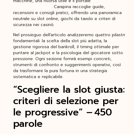
macchine, una risorsa utile è il portale
https://carapina.it/
. Carapina raccoglie guide,
recensioni e consigli pratici, offrendo una panoramica
neutrale su slot online, giochi da tavolo e criteri di
sicurezza nei casinò.
Nel prosieguo dell’articolo analizzeremo quattro pilastri
fondamentali: la scelta della slot più adatta, la
gestione rigorosa del bankroll, il timing ottimale per
puntare al jackpot e la psicologia del giocatore sotto
pressione. Ogni sezione fornirà esempi concreti,
strumenti di confronto e suggerimenti operativi, così
da trasformare la pura fortuna in una strategia
sistematica e replicabile.
“Scegliere la slot giusta:
criteri di selezione per
le progressive” – 450
parole