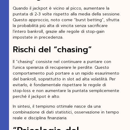
Quando il jackpot è vicino al picco, aumentare la
puntata di 2‑3 volte rispetto alla media della sessione.
Questo approccio, noto come “burst betting”, sfrutta
la probabilità più alta di vincita senza sacrificare
l’intero bankroll, grazie alle regole di stop‑gain
impostate in precedenza.
Rischi del “chasing”
Il “chasing” consiste nel continuare a puntare con
l’unica speranza di recuperare le perdite. Questo
comportamento può portare a un rapido esaurimento
del bankroll, soprattutto in slot ad alta volatilità. Per
evitarlo, è fondamentale rispettare le regole di
stop‑loss e non aumentare la puntata semplicemente
perché il jackpot è alto.
In sintesi, il tempismo ottimale nasce da una
combinazione di dati statistici, osservazione in tempo
reale e disciplina finanziaria.