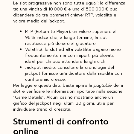
Le slot progressive non sono tutte uguali; la differenza
tra una vincita di 10 000 € e una di 500 000 € può
dipendere da tre parametri chiave: RTP, volatilità e
valore medio del jackpot.
RTP (Return to Player): un valore superiore al
96 % indica che, a lungo termine, la slot
restituisce più denaro al giocatore.
Volatilità: le slot ad alta volatilità pagano meno
frequentemente ma con importi più elevati,
ideali per chi può attendere lunghi cicli.
Jackpot medio: consultare la cronologia del
jackpot fornisce un’indicatore della rapidità con
cui il premio cresce.
Per leggere questi dati, basta aprire la
paytable
della
slot e verificare le informazioni riportate nella sezione
“Game Details”. Alcuni casinò mostrano anche un
grafico del jackpot negli ultimi 30 giorni, utile per
individuare trend di crescita.
Strumenti di confronto
online