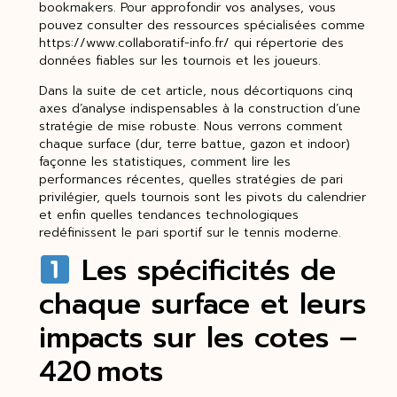
bookmakers. Pour approfondir vos analyses, vous
pouvez consulter des ressources spécialisées comme
https://www.collaboratif-info.fr/ qui répertorie des
données fiables sur les tournois et les joueurs.
Dans la suite de cet article, nous décortiquons cinq
axes d’analyse indispensables à la construction d’une
stratégie de mise robuste. Nous verrons comment
chaque surface (dur, terre battue, gazon et indoor)
façonne les statistiques, comment lire les
performances récentes, quelles stratégies de pari
privilégier, quels tournois sont les pivots du calendrier
et enfin quelles tendances technologiques
redéfinissent le pari sportif sur le tennis moderne.
Les spécificités de
chaque surface et leurs
impacts sur les cotes –
420 mots