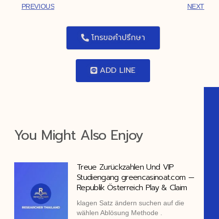
PREVIOUS
NEXT
โทรขอคำปรึกษา
ADD LINE
You Might Also Enjoy
Treue Zurückzahlen Und VIP
Studiengang greencasinoat.com —
Republik Österreich Play & Claim
klagen Satz ändern suchen auf die
wählen Ablösung Methode .