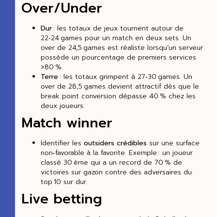
Over/Under
Dur
: les totaux de jeux tournent autour de
22‑24 games pour un match en deux sets. Un
over de 24,5 games est réaliste lorsqu’un serveur
possède un pourcentage de premiers services
>80 %.
Terre
: les totaux grimpent à 27‑30 games. Un
over de 28,5 games devient attractif dès que le
break point conversion dépasse 40 % chez les
deux joueurs.
Match winner
Identifier les
outsiders crédibles
sur une surface
non‑favorable à la favorite. Exemple : un joueur
classé 30 ème qui a un record de 70 % de
victoires sur gazon contre des adversaires du
top 10 sur dur.
Live betting