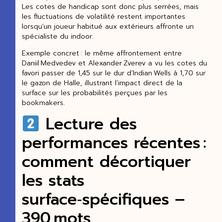
Les cotes de handicap sont donc plus serrées, mais
les fluctuations de volatilité restent importantes
lorsqu’un joueur habitué aux extérieurs affronte un
spécialiste du indoor.
Exemple concret : le même affrontement entre
Daniil Medvedev et Alexander Zverev a vu les cotes du
favori passer de 1,45 sur le dur d’Indian Wells à 1,70 sur
le gazon de Halle, illustrant l’impact direct de la
surface sur les probabilités perçues par les
bookmakers.
Lecture des
performances récentes :
comment décortiquer
les stats
surface‑spécifiques –
390 mots