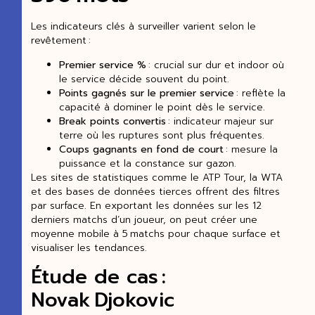
Les indicateurs clés à surveiller varient selon le
revêtement :
Premier service %
: crucial sur dur et indoor où
le service décide souvent du point.
Points gagnés sur le premier service
: reflète la
capacité à dominer le point dès le service.
Break points convertis
: indicateur majeur sur
terre où les ruptures sont plus fréquentes.
Coups gagnants en fond de court
: mesure la
puissance et la constance sur gazon.
Les sites de statistiques comme le ATP Tour, la WTA
et des bases de données tierces offrent des filtres
par surface. En exportant les données sur les 12
derniers matchs d’un joueur, on peut créer une
moyenne mobile à 5 matchs pour chaque surface et
visualiser les tendances.
Étude de cas :
Novak Djokovic