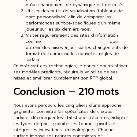
qu’un changement de dynamique est détecté.
Utiliser des outils de
visualisation
(tableaux de
bord personnalisés) afin de comparer les
performances surface‑spécifiques d’un même
joueur sur les six derniers mois.
Visiter régulièrement des sites d’information
comme
https://www.collaboratif-info.fr/
pour
obtenir des mises à jour sur les changements de
format de tournoi ou les nouvelles règles de
surface.
En intégrant ces technologies, le parieur pourra affiner
ses modèles prédictifs, réduire la volatilité de ses
mises et améliorer durablement son RTP global.
Conclusion – 210 mots
Nous avons parcouru les cinq piliers d’une approche
gagnante : connaître les spécificités de chaque
surface, décortiquer les statistiques récentes, adapter
les types de pari, exploiter les tournois pivots et
intégrer les innovations technologiques. Chaque
surface impose ses propres contraintes et