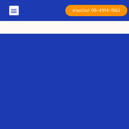
สายด่วน! 06-4914-1562