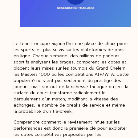
Le tennis occupe aujourd’hui une place de choix parmi
les sports les plus suivis sur les plateformes de paris
en ligne. Chaque semaine, des millions de parieurs
sportifs analysent les tirages, comparent les cotes et
placent leurs mises sur les tournois du Grand Chelem,
les Masters 1000 ou les compétitions ATP/WTA. Cette
popularité ne vient pas seulement du prestige des
joueurs, mais surtout de la richesse tactique du jeu : la
surface du court transforme radicalement le
déroulement d’un match, modifiant la vitesse des
échanges, le nombre de breaks de service et même
la probabilité d’un tie‑break.
Comprendre comment le revêtement influe sur les
performances est donc la première clé pour exploiter
les cotes compétitives proposées par les