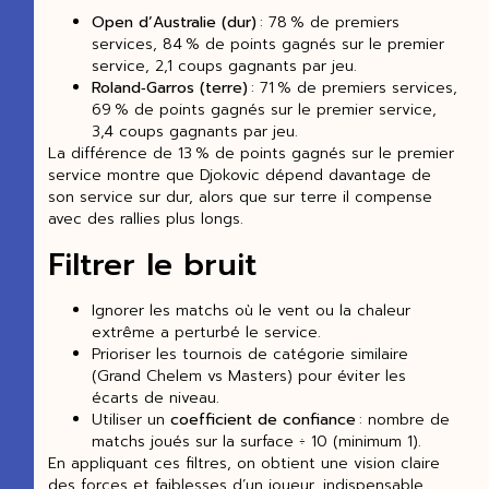
Open d’Australie (dur)
: 78 % de premiers
services, 84 % de points gagnés sur le premier
service, 2,1 coups gagnants par jeu.
Roland‑Garros (terre)
: 71 % de premiers services,
69 % de points gagnés sur le premier service,
3,4 coups gagnants par jeu.
La différence de 13 % de points gagnés sur le premier
service montre que Djokovic dépend davantage de
son service sur dur, alors que sur terre il compense
avec des rallies plus longs.
Filtrer le bruit
Ignorer les matchs où le vent ou la chaleur
extrême a perturbé le service.
Prioriser les tournois de catégorie similaire
(Grand Chelem vs Masters) pour éviter les
écarts de niveau.
Utiliser un
coefficient de confiance
: nombre de
matchs joués sur la surface ÷ 10 (minimum 1).
En appliquant ces filtres, on obtient une vision claire
des forces et faiblesses d’un joueur, indispensable