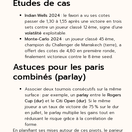
Études de cas
Indian Wells 2024
: le favori a vu ses cotes
passer de 1,30 à 1,55 après une victoire en trois
sets contre un joueur classé 12 ème, signe d’une
volatilité
exploitable.
Monte‑Carlo 2024
: un joueur classé 45 ème,
champion du Challenger de Marrakech (terre), a
offert des cotes de 4,80 en première ronde,
finalement victorieux contre le 8 ème seed.
Astuces pour les paris
combinés (parlay)
Associer deux tournois consécutifs sur la même
surface : par exemple, un
parlay
entre le
Rogers
Cup (dur)
et le
Citi Open (dur)
. Si le même
joueur a un taux de victoire de 75 % sur le dur
en juillet, le parlay multiplie les gains tout en
réduisant le risque grâce à la corrélation de
forme.
En planifiant ses mises autour de ces pivots, le parieur