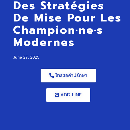
Des Stratégies
De Mise Pour Les
Champion·ne·s
Modernes
June 27, 2025
โทรขอคำปรึกษา
ADD LINE