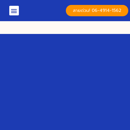
สายด่วน! 06-4914-1562