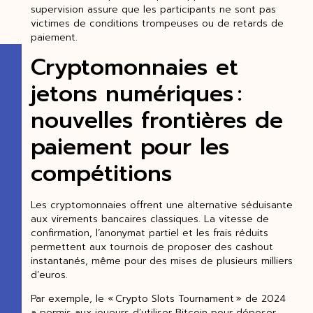
supervision assure que les participants ne sont pas
victimes de conditions trompeuses ou de retards de
paiement.
Cryptomonnaies et
jetons numériques :
nouvelles frontières de
paiement pour les
compétitions
Les cryptomonnaies offrent une alternative séduisante
aux virements bancaires classiques. La vitesse de
confirmation, l’anonymat partiel et les frais réduits
permettent aux tournois de proposer des cashout
instantanés, même pour des mises de plusieurs milliers
d’euros.
Par exemple, le « Crypto Slots Tournament » de 2024
a permis aux joueurs d’utiliser Bitcoin pour déposer