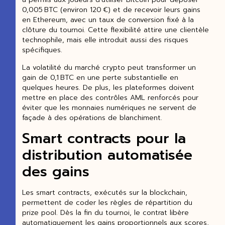
0,005 BTC (environ 120 €) et de recevoir leurs gains
en Ethereum, avec un taux de conversion fixé à la
clôture du tournoi. Cette flexibilité attire une clientèle
technophile, mais elle introduit aussi des risques
spécifiques.
La volatilité du marché crypto peut transformer un
gain de 0,1 BTC en une perte substantielle en
quelques heures. De plus, les plateformes doivent
mettre en place des contrôles AML renforcés pour
éviter que les monnaies numériques ne servent de
façade à des opérations de blanchiment.
Smart contracts pour la
distribution automatisée
des gains
Les smart contracts, exécutés sur la blockchain,
permettent de coder les règles de répartition du
prize pool. Dès la fin du tournoi, le contrat libère
automatiquement les gains proportionnels aux scores,