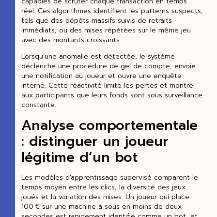
capables de scruter chaque transaction en temps
réel. Ces algorithmes identifient les patterns suspects,
tels que des dépôts massifs suivis de retraits
immédiats, ou des mises répétées sur le même jeu
avec des montants croissants.
Lorsqu’une anomalie est détectée, le système
déclenche une procédure de gel de compte, envoie
une notification au joueur et ouvre une enquête
interne. Cette réactivité limite les pertes et montre
aux participants que leurs fonds sont sous surveillance
constante.
Analyse comportementale
: distinguer un joueur
légitime d’un bot
Les modèles d’apprentissage supervisé comparent le
temps moyen entre les clics, la diversité des jeux
joués et la variation des mises. Un joueur qui place
100 € sur une machine à sous en moins de deux
secondes est rapidement identifié comme un bot, et