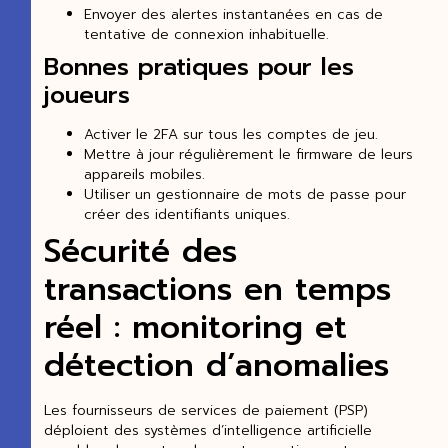
Envoyer des alertes instantanées en cas de
tentative de connexion inhabituelle.
Bonnes pratiques pour les
joueurs
Activer le 2FA sur tous les comptes de jeu.
Mettre à jour régulièrement le firmware de leurs
appareils mobiles.
Utiliser un gestionnaire de mots de passe pour
créer des identifiants uniques.
Sécurité des
transactions en temps
réel : monitoring et
détection d’anomalies
Les fournisseurs de services de paiement (PSP)
déploient des systèmes d’intelligence artificielle