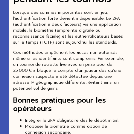
Lorsque des sommes importantes sont en jeu,
l’authentification forte devient indispensable. Le 2FA
(authentification à deux facteurs) via une application
mobile, la biométrie (empreinte digitale ou
reconnaissance faciale) et les authentificateurs basés
sur le temps (TOTP) sont aujourd’hui les standards.
Ces méthodes empêchent les accès non autorisés
même si les identifiants sont compromis. Par exemple,
un tournoi de roulette live avec un prize pool de
25 000 € a bloqué le compte d’un joueur dès qu’une
connexion suspecte a été détectée depuis une
adresse IP géographique différente, évitant ainsi un
potentiel vol de gains.
Bonnes pratiques pour les
opérateurs
Intégrer le 2FA obligatoire dès le dépôt initial.
Proposer la biométrie comme option de
connexion secondaire.