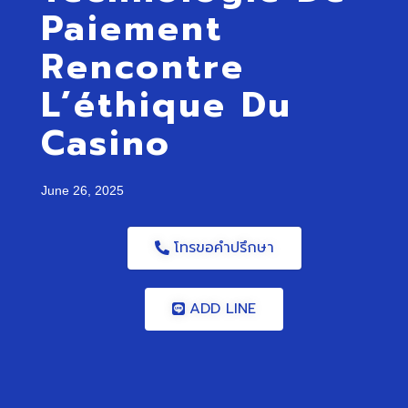
Paiement
Rencontre
L’éthique Du
Casino
June 26, 2025
โทรขอคำปรึกษา
ADD LINE