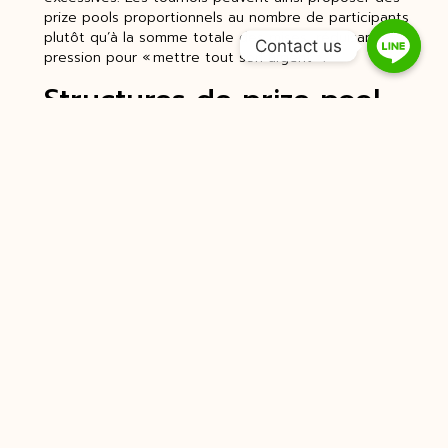
prize pools proportionnels au nombre de participants
plutôt qu’à la somme totale des mises, réduisant la
Contact us
pression pour « mettre tout son argent ».
Structures de prize pool
qui encouragent le jeu
responsable
Prize pool fixe : le montant total est déterminé à
l’avance, indépendamment du volume de mises.
Prize pool progressif plafonné : chaque mise
ajoute un pourcentage au prize pool, mais le
total est limité à un plafond préalablement
indiqué.
Limites de participation,
plafonds de mise,
messages d’avertissement